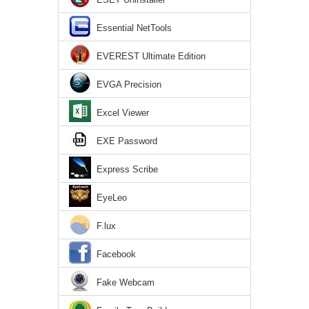
Essential NetTools
EVEREST Ultimate Edition
EVGA Precision
Excel Viewer
EXE Password
Express Scribe
EyeLeo
F.lux
Facebook
Fake Webcam