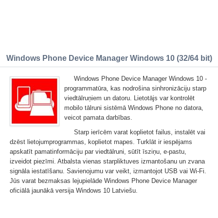
Windows Phone Device Manager Windows 10 (32/64 bit)
Windows Phone Device Manager Windows 10 -
programmatūra, kas nodrošina sinhronizāciju starp
viedtālruņiem un datoru. Lietotājs var kontrolēt
mobilo tālruni sistēmā Windows Phone no datora,
veicot pamata darbības.
Starp ierīcēm varat koplietot failus, instalēt vai
dzēst lietojumprogrammas, koplietot mapes. Turklāt ir iespējams
apskatīt pamatinformāciju par viedtālruni, sūtīt īsziņu, e-pastu,
izveidot piezīmi. Atbalsta vienas starpliktuves izmantošanu un zvana
signāla iestatīšanu. Savienojumu var veikt, izmantojot USB vai Wi-Fi.
Jūs varat bezmaksas lejupielāde Windows Phone Device Manager
oficiālā jaunākā versija Windows 10 Latviešu.