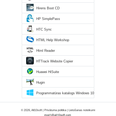
Hirens Boot CD
HP SimplePass
HTC Sync
HTML Help Workshop
Html Reader
HTTrack Website Copier
Huawei HiSuite
Hugin
Programmatūras katalogs Windows 10
© 2026, All10soft |
Privātuma politika
|
Lietošanas noteikumi