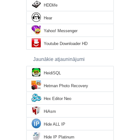
HDDlife
Hear
Yahoo! Messenger
Youtube Downloader HD
Jaunākie atjauninājumi
HeidiSQL
Hetman Photo Recovery
Hex Editor Neo
HiAsm
Hide ALL IP
Hide IP Platinum