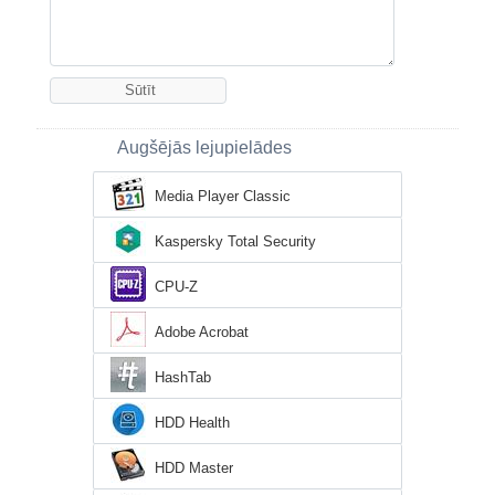
Augšējās lejupielādes
Media Player Classic
Kaspersky Total Security
CPU-Z
Adobe Acrobat
HashTab
HDD Health
HDD Master