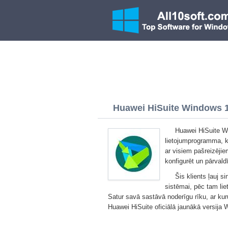
Huawei HiSuite Windows 10
Huawei HiSuite W
lietojumprogramma, ka
ar visiem pašreizēji
konfigurēt un pārvaldī
Šis klients ļauj s
sistēmai, pēc tam lie
Satur savā sastāvā noderīgu rīku, ar ku
Huawei HiSuite oficiālā jaunākā versija