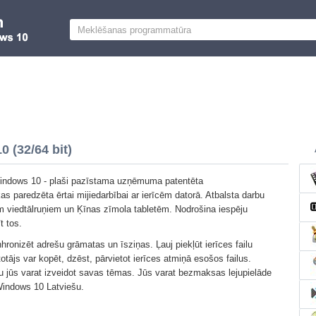
 (32/64 bit)
indows 10 - plaši pazīstama uzņēmuma patentēta
s paredzēta ērtai mijiedarbībai ar ierīcēm datorā. Atbalsta darbu
em viedtālruņiem un Ķīnas zīmola tabletēm. Nodrošina iespēju
t tos.
inhronizēt adrešu grāmatas un īsziņas. Ļauj piekļūt ierīces failu
totājs var kopēt, dzēst, pārvietot ierīces atmiņā esošos failus.
ru jūs varat izveidot savas tēmas. Jūs varat bezmaksas lejupielāde
 Windows 10 Latviešu.