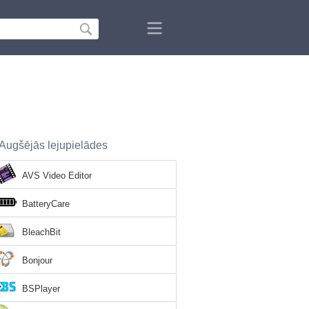
Augšējās lejupielādes
AVS Video Editor
BatteryCare
BleachBit
Bonjour
BSPlayer