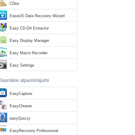
CDex
EaseUS Data Recovery Wizard
Easy CD-DA Extractor
Easy Display Manager
Easy Macro Recorder
Easy Settings
Jaunākie atjauninājumi
EasyCapture
EasyCleaner
easyQuizzy
EasyRecovery Professional