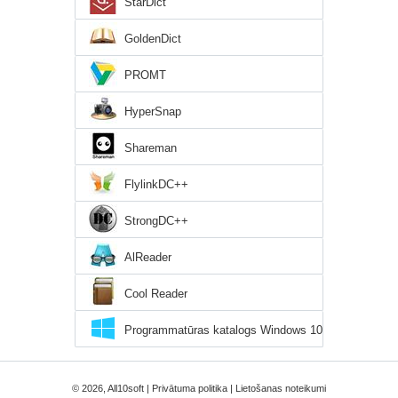
StarDict
GoldenDict
PROMT
HyperSnap
Shareman
FlylinkDC++
StrongDC++
AlReader
Cool Reader
Programmatūras katalogs Windows 10
© 2026, All10soft |
Privātuma politika
|
Lietošanas noteikumi