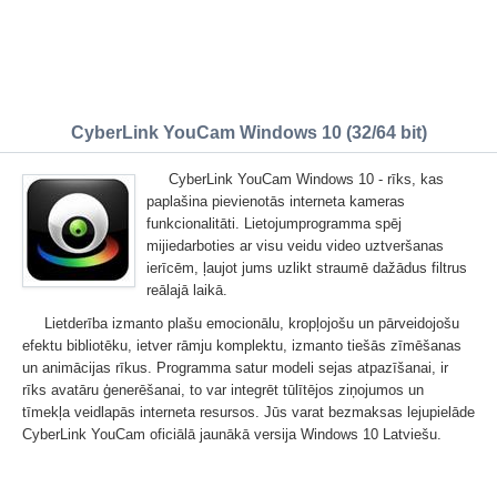
CyberLink YouCam Windows 10 (32/64 bit)
CyberLink YouCam Windows 10 - rīks, kas
paplašina pievienotās interneta kameras
funkcionalitāti. Lietojumprogramma spēj
mijiedarboties ar visu veidu video uztveršanas
ierīcēm, ļaujot jums uzlikt straumē dažādus filtrus
reālajā laikā.
Lietderība izmanto plašu emocionālu, kropļojošu un pārveidojošu
efektu bibliotēku, ietver rāmju komplektu, izmanto tiešās zīmēšanas
un animācijas rīkus. Programma satur modeli sejas atpazīšanai, ir
rīks avatāru ģenerēšanai, to var integrēt tūlītējos ziņojumos un
tīmekļa veidlapās interneta resursos. Jūs varat bezmaksas lejupielāde
CyberLink YouCam oficiālā jaunākā versija Windows 10 Latviešu.