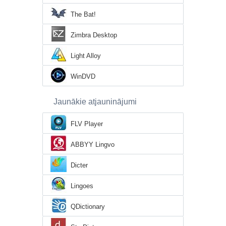
The Bat!
Zimbra Desktop
Light Alloy
WinDVD
Jaunākie atjauninājumi
FLV Player
ABBYY Lingvo
Dicter
Lingoes
QDictionary