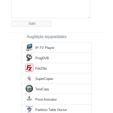
Augšējās lejupielādes
IP-TV Player
ProgDVB
FileZilla
SuperCopier
TeraCopy
Pivot Animator
Partition Table Doctor