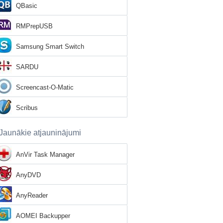
QBasic
RMPrepUSB
Samsung Smart Switch
SARDU
Screencast-O-Matic
Scribus
Jaunākie atjauninājumi
AnVir Task Manager
AnyDVD
AnyReader
AOMEI Backupper