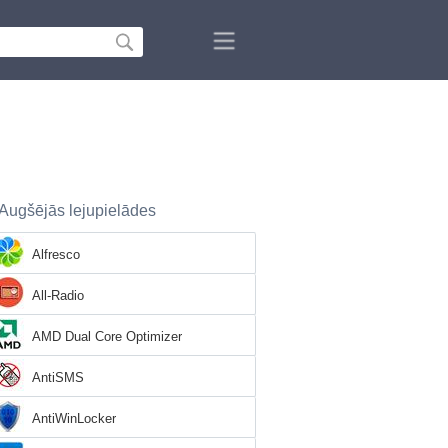
Augšējās lejupielādes
Alfresco
All-Radio
AMD Dual Core Optimizer
AntiSMS
AntiWinLocker