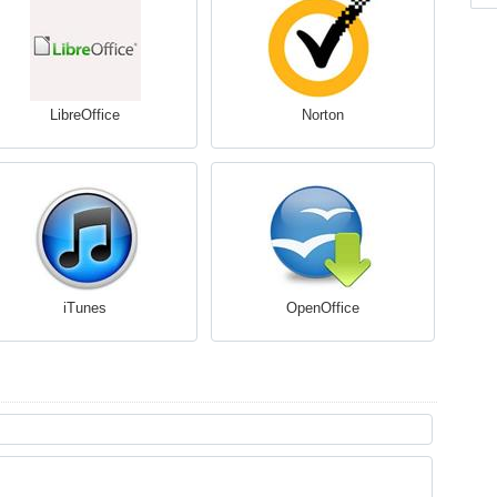
LibreOffice
Norton
iTunes
OpenOffice