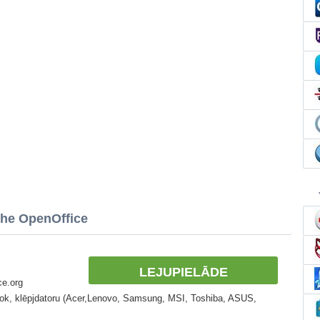
che OpenOffice
LEJUPIELĀDE
ce.org
book, klēpjdatoru (Acer,Lenovo, Samsung, MSI, Toshiba, ASUS,