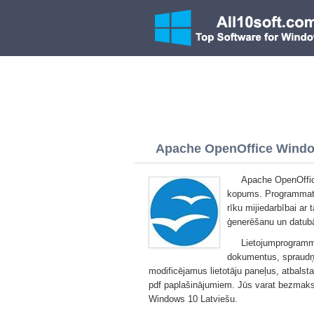
Apache OpenOffice Window
Apache OpenOffic
kopums. Programmatū
rīku mijiedarbībai a
ģenerēšanu un datubā
Lietojumprogrammu
dokumentus, spraud
modificējamus lietotāju paneļus, atbalst
pdf paplašinājumiem. Jūs varat bezmaksa
Windows 10 Latviešu.