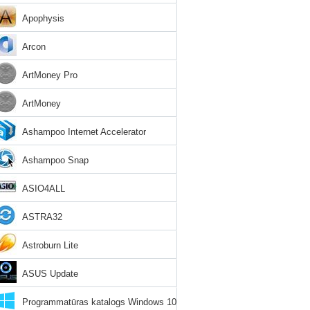
Apophysis
Arcon
ArtMoney Pro
ArtMoney
Ashampoo Internet Accelerator
Ashampoo Snap
ASIO4ALL
ASTRA32
Astroburn Lite
ASUS Update
Programmatūras katalogs Windows 10