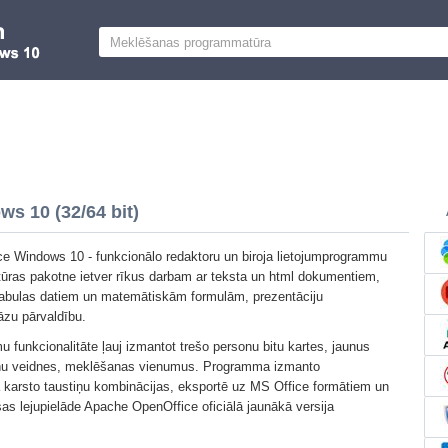
s 10 (32/64 bit)
e Windows 10 - funkcionālo redaktoru un biroja lietojumprogrammu
ras pakotne ietver rīkus darbam ar teksta un html dokumentiem,
r tabulas datiem un matemātiskām formulām, prezentāciju
zu pārvaldību.
 funkcionalitāte ļauj izmantot trešo personu bitu kartes, jaunus
ņu veidnes, meklēšanas vienumus. Programma izmanto
a karsto taustiņu kombinācijas, eksportē uz MS Office formātiem un
s lejupielāde Apache OpenOffice oficiālā jaunākā versija