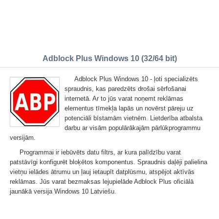
Adblock Plus Windows 10 (32/64 bit)
Adblock Plus Windows 10 - ļoti specializēts
spraudnis, kas paredzēts drošai sērfošanai
internetā. Ar to jūs varat noņemt reklāmas
elementus tīmekļa lapās un novērst pāreju uz
potenciāli bīstamām vietnēm. Lietderība atbalsta
darbu ar visām populārākajām pārlūkprogrammu
versijām.
Programmai ir iebūvēts datu filtrs, ar kura palīdzību varat
patstāvīgi konfigurēt bloķētos komponentus. Spraudnis daļēji palielina
vietņu ielādes ātrumu un ļauj ietaupīt datplūsmu, atspējot aktīvās
reklāmas. Jūs varat bezmaksas lejupielāde Adblock Plus oficiālā
jaunākā versija Windows 10 Latviešu.