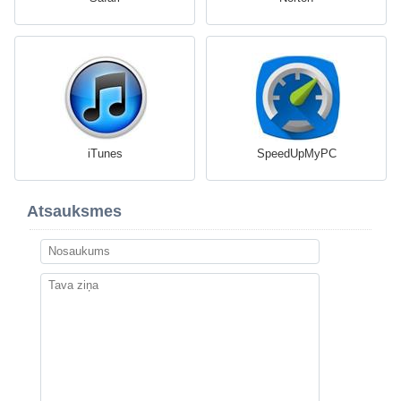
iTunes
SpeedUpMyPC
Atsauksmes