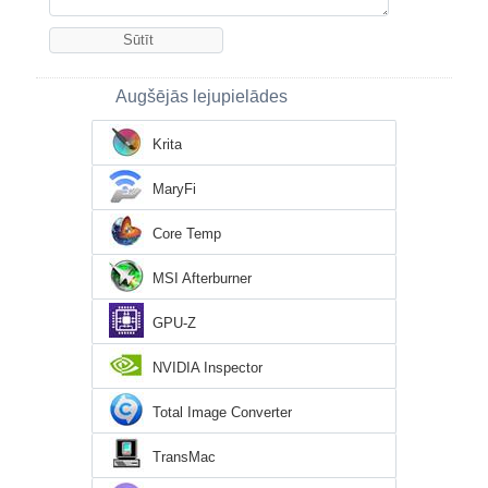
Augšējās lejupielādes
Krita
MaryFi
Core Temp
MSI Afterburner
GPU-Z
NVIDIA Inspector
Total Image Converter
TransMac