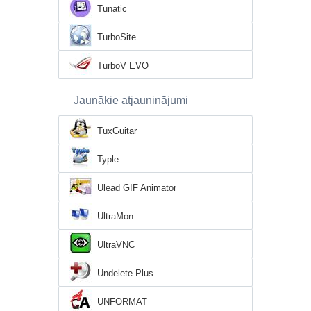
Tunatic
TurboSite
TurboV EVO
Jaunākie atjauninājumi
TuxGuitar
Typle
Ulead GIF Animator
UltraMon
UltraVNC
Undelete Plus
UNFORMAT