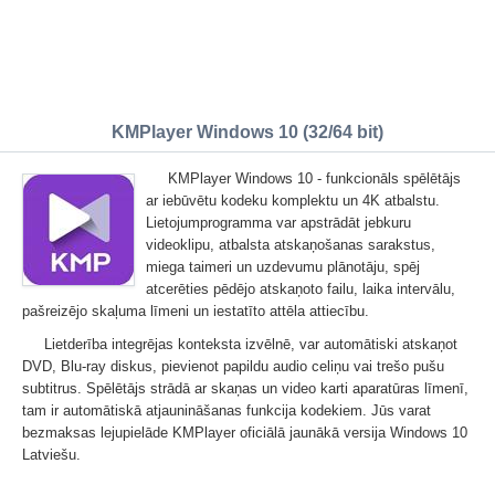
KMPlayer Windows 10 (32/64 bit)
KMPlayer Windows 10 - funkcionāls spēlētājs
ar iebūvētu kodeku komplektu un 4K atbalstu.
Lietojumprogramma var apstrādāt jebkuru
videoklipu, atbalsta atskaņošanas sarakstus,
miega taimeri un uzdevumu plānotāju, spēj
atcerēties pēdējo atskaņoto failu, laika intervālu,
pašreizējo skaļuma līmeni un iestatīto attēla attiecību.
Lietderība integrējas konteksta izvēlnē, var automātiski atskaņot
DVD, Blu-ray diskus, pievienot papildu audio celiņu vai trešo pušu
subtitrus. Spēlētājs strādā ar skaņas un video karti aparatūras līmenī,
tam ir automātiskā atjaunināšanas funkcija kodekiem. Jūs varat
bezmaksas lejupielāde KMPlayer oficiālā jaunākā versija Windows 10
Latviešu.