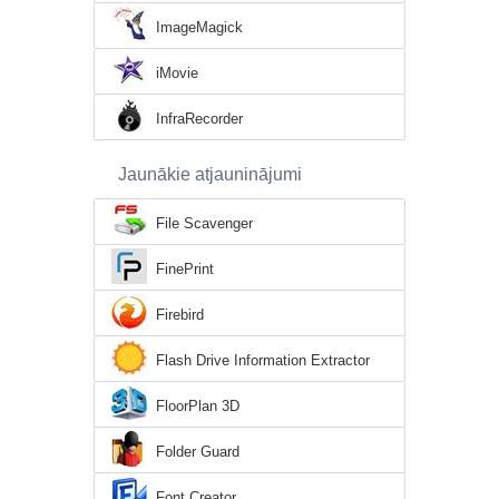
ImageMagick
iMovie
InfraRecorder
Jaunākie atjauninājumi
File Scavenger
FinePrint
Firebird
Flash Drive Information Extractor
FloorPlan 3D
Folder Guard
Font Creator