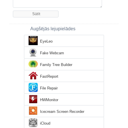
Augšējās lejupielādes
EyeLeo
Fake Webcam
Family Tree Builder
FastReport
File Repair
HWMonitor
Icecream Screen Recorder
iCloud